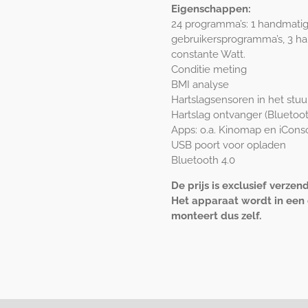
Eigenschappen:
24 programma’s: 1 handmati
gebruikersprogramma’s, 3 hart
constante Watt.
Conditie meting
BMI analyse
Hartslagsensoren in het stuu
Hartslag ontvanger (Bluetoot
Apps: o.a. Kinomap en iCons
USB poort voor opladen
Bluetooth 4.0
De prijs is exclusief verzen
Het apparaat wordt in een
monteert dus zelf.