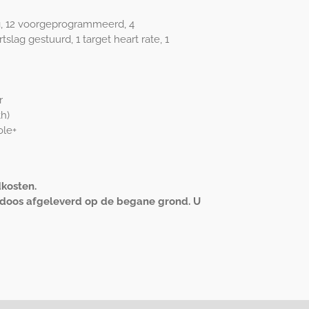
g, 12 voorgeprogrammeerd, 4
slag gestuurd, 1 target heart rate, 1
r
h)
ole+
dkosten.
 doos afgeleverd op de begane grond. U