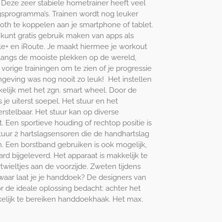
 Deze zeer stabiele hometrainer heeft veel
gsprogramma’s. Trainen wordt nog leuker
oth te koppelen aan je smartphone of tablet.
e kunt gratis gebruik maken van apps als
le+ en iRoute. Je maakt hiermee je workout
 langs de mooiste plekken op de wereld,
e vorige trainingen om te zien of je progressie
mgeving was nog nooit zo leuk! Het instellen
lijk met het zgn. smart wheel. Door de
je uiterst soepel. Het stuur en het
rstelbaar. Het stuur kan op diverse
 Een sportieve houding of rechtop positie is
tuur 2 hartslagsensoren die de handhartslag
en. Een borstband gebruiken is ook mogelijk,
rd bijgeleverd. Het apparaat is makkelijk te
twieltjes aan de voorzijde. Zweten tijdens
 waar laat je je handdoek? De designers van
 de ideale oplossing bedacht: achter het
kelijk te bereiken handdoekhaak. Het max.