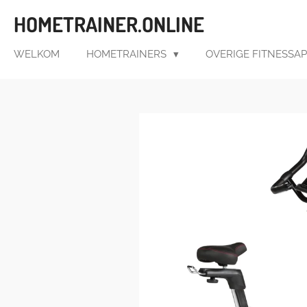
Ga
HOMETRAINER.ONLINE
direct
naar
WELKOM
HOMETRAINERS
OVERIGE FITNESSA
de
hoofdinhoud