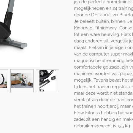
jou de perfecte hometrainer.
mogelijkheden en 24 trainin
door de DHT2000i via Blueto
Je beleeft buiten, binnen. J
Kinomap, Fithighway, iConso
tot een ware beleving. Fiets
daag anderen uit, vergelijk j
maakt. Fietsen in je eigen o
van de computer super makke
magnetische afremming fiets 
comfortabele gelzadel zijn ve
manieren worden vastgepakt.
mogelijk. Tevens bevat het s
tijdens het trainen registrer
maar deze wordt niet standaa
verplaatsen door de transpor
het trainen hoort erbij, maar
Flow Fitness hebben hiervoor
zadel zit een handig en mak
gebruikersgewicht is 135 kg.