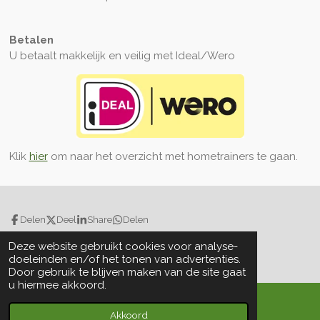
Betalen
U betaalt makkelijk en veilig met Ideal/Wero
Klik
hier
om naar het overzicht met hometrainers te gaan.
Delen
Deel
Share
Delen
© 2026 Hometrainer.online
Deze website gebruikt cookies voor analyse-
Powered by
JouwWeb
doeleinden en/of het tonen van advertenties.
Door gebruik te blijven maken van de site gaat
u hiermee akkoord.
Akkoord
E-mailadres