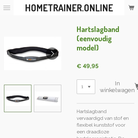
HOMETRAINER.ONLINE
Ga
direct
naar
de
Hartslagband
hoofdinhoud
(eenvoudig
model)
€ 49,95
In
winkelwagen
Hartslagband
vervaardigd van stof en
flexibel kunststof voor
een draadloze