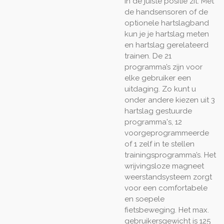
in de juiste positie zit. Met
de handsensoren of de
optionele hartslagband
kun je je hartslag meten
en hartslag gerelateerd
trainen. De 21
programma’s zijn voor
elke gebruiker een
uitdaging.
Zo kunt u
onder andere kiezen uit 3
hartslag gestuurde
programma's, 12
voorgeprogrammeerde
of 1 zelf in te stellen
trainingsprogramma’s. Het
wrijvingsloze magneet
weerstandsysteem zorgt
voor een comfortabele
en soepele
fietsbeweging. Het max.
gebruikersgewicht is 125