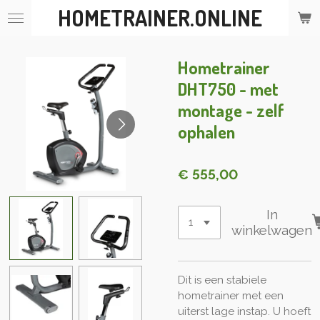
HOMETRAINER.ONLINE
Ga
direct
naar
de
Hometrainer
hoofdinhoud
DHT750 - met
montage - zelf
ophalen
€ 555,00
In
winkelwagen
Dit is een stabiele
hometrainer met een
uiterst lage instap. U hoeft