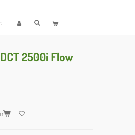
CT
 DCT 2500i Flow
en