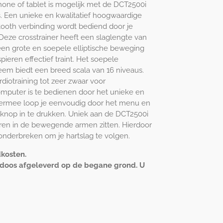
hone of tablet is mogelijk met de DCT2500i
s. Een unieke en kwalitatief hoogwaardige
etooth verbinding wordt bediend door je
Deze crosstrainer heeft een slaglengte van
een grote en soepele elliptische beweging
spieren effectief traint. Het soepele
em biedt een breed scala van 16 niveaus.
iotraining tot zeer zwaar voor
computer is te bedienen door het unieke en
iermee loop je eenvoudig door het menu en
 knop in te drukken. Uniek aan de DCT2500i
oren in de bewegende armen zitten. Hierdoor
onderbreken om je hartslag te volgen.
dkosten.
 doos afgeleverd op de begane grond. U