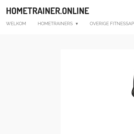
Ga
HOMETRAINER.ONLINE
direct
naar
WELKOM
HOMETRAINERS
OVERIGE FITNESSA
de
hoofdinhoud