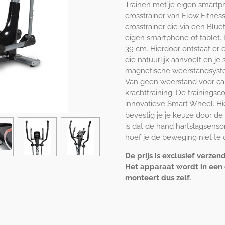
Trainen met je eigen smartp
crosstrainer van Flow Fitnes
crosstrainer die via een Blu
eigen smartphone of tablet. 
39 cm. Hierdoor ontstaat er 
die natuurlijk aanvoelt en je 
magnetische weerstandsyste
Van geen weerstand voor card
krachttraining. De trainings
innovatieve Smart Wheel. H
bevestig je je keuze door de
is dat de hand hartslagsens
hoef je de beweging niet te 
De prijs is exclusief verzen
Het apparaat wordt in een
monteert dus zelf.